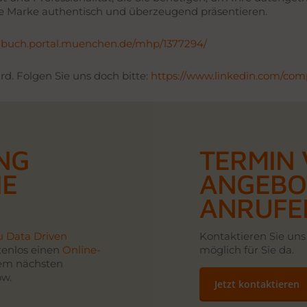
hre Marke authentisch und überzeugend präsentieren.
enbuch.portal.muenchen.de/mhp/1377294/
rd. Folgen Sie uns doch bitte:
https://www.linkedin.com/comp
NG
TERMIN 
IE
ANGEBO
ANRUFE
u Data Driven
Kontaktieren Sie uns 
tenlos einen
Online-
möglich für Sie da.
em nächsten
w.
Jetzt kontaktieren