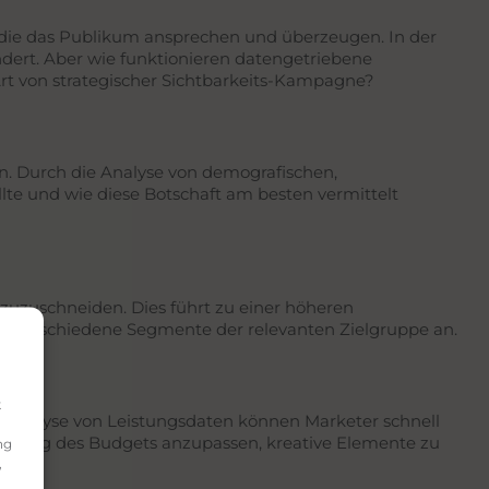
 die das Publikum ansprechen und überzeugen. In der
dert. Aber wie funktionieren datengetriebene
rt von strategischer Sichtbarkeits-Kampagne?
en. Durch die Analyse von demografischen,
te und wie diese Botschaft am besten vermittelt
 zuzuschneiden. Dies führt zu einer höheren
n verschiedene Segmente der relevanten Zielgruppe an.
k
he Analyse von Leistungsdaten können Marketer schnell
eilung des Budgets anzupassen, kreative Elemente zu
ng
,