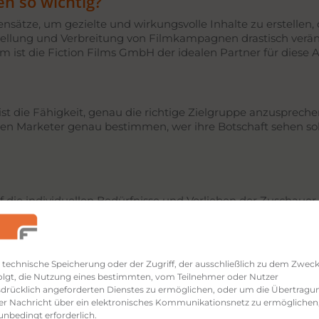
n so wichtig?
tze, um gezielte und wirkungsvolle Inhalte zu erstellen,
stellung und Verbreitung von Filmkampagnen drastisch verän
ist die Fiction Films GmbH der idealen Partner für diese A
st die Fähigkeit, genau die richtige Zielgruppe anzusprech
 Marketer genau bestimmen, wer ihre Botschaft sehen soll
f die individuellen Bedürfnisse und Vorlieben der Zuschauer
arke. Unterschiedliche Versionen eines Werbefilms spreche
 technische Speicherung oder der Zugriff, der ausschließlich zu dem Zwec
 Möglichkeit der Echtzeit-Optimierung. Durch kontinuierlic
olgt, die Nutzung eines bestimmten, vom Teilnehmer oder Nutzer
nleistung zu maximieren. Dies kann beinhalten, die Vert
drücklich angeforderten Dienstes zu ermöglichen, oder um die Übertragu
er Nachricht über ein elektronisches Kommunikationsnetz zu ermöglichen
 unbedingt erforderlich.