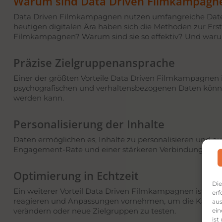
Warum sind Data Driven Filmkampagne
Data Driven Filmkampagnen nutzen umfangreiche Datensä
heutigen digitalen Ära haben sich die Methoden zur Er
Filmkampagnen? Warum sind sie so effektiv? Und warum 
Präzise Zielgruppenansprache
Einer der größten Vorteile Data Driven Filmkampagnen i
psychografischen und verhaltensbezogenen Daten können
werden kann.
Personalisierung der Inhalte
Daten ermöglichen es, Inhalte zu personalisieren und au
Engagement-Rate und einer stärkeren Verbindung zur M
Optimierung in Echtzeit
Die
Ein weiterer Vorteil Data Driven Filmkampagnen ist die
erf
reagieren und Anpassungen vornehmen, um die Kampagne
aus
ein
verändern oder neue Zielgruppen zu testen.
ist