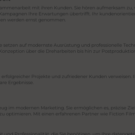
ammenarbeit mit ihren Kunden. Sie hören aufmerksam zu, v
mpagnen Ihre Erwartungen übertrifft. Ihr kundenorientierte
ngen werden ernst genommen.
Sie setzen auf modernste Ausrüstung und professionelle Tech
nzeption über die Dreharbeiten bis hin zur Postproduktion –
erfolgreicher Projekte und zufriedener Kunden verweisen. I
are Ergebnisse.
 im modernen Marketing. Sie ermöglichen es, präzise Ziel
u optimieren. Mit einen erfahrenen Partner wie Fiction Film
tät und Professionalität, die Sie benötigen, um Ihre dateng