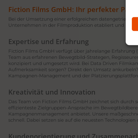
Fiction Films GmbH: Ihr perfekter Par
Bei der Umsetzung einer erfolgreichen datengetriebenen
Unternehmen in der Filmproduktion etabliert und bietet
Expertise und Erfahrung
Fiction Films GmbH verfügt über jahrelange Erfahrung (*
Team aus erfahrenen Bewegtbild-Strategen, Regisseuren,
konzipiert und umgesetzt wird. Bei Data Driven Filmkam
Aufmerksamkeit sorgen? Direkt den Umsatz ankurbeln? D
Kampagnen-Management und der Platzierungsplattformen (
Kreativität und Innovation
Das Team von Fiction Films GmbH zeichnet sich durch s
effizienteste Zielgruppen-Ansprache im Bewegtbildberei
Kampagnenmanagement anbietet. Unsere maßgeschneidert
schnell. Dabei setzen sie auf die neuesten Technologien
Kundenorientierung und Zusammenarb