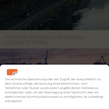
PORSCHE AFTERSALES IMAGEFILM /
LICENSE TO THRILL
Die technische Speicherung oder der Zugriff, der ausschließlich zu
dem Zweck erfolgt, die Nutzung eines bestimmten, vom
Teilnehmer oder Nutzer ausdrücklich angeforderten Dienstes zu
ermöglichen, oder um die Übertragung einer Nachricht über ein
elektronisches Kommunikationsnetz zu ermöglichen, ist unbedingt
erforderlich.