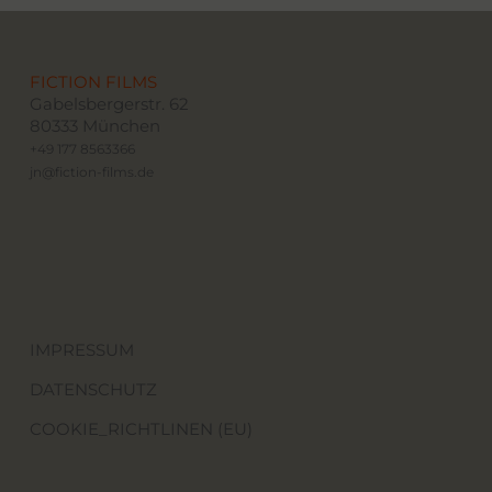
FICTION FILMS
Gabelsbergerstr. 62
80333 München
+49 177 8563366
jn@fiction-films.de
IMPRESSUM
DATENSCHUTZ
COOKIE_RICHTLINEN (EU)