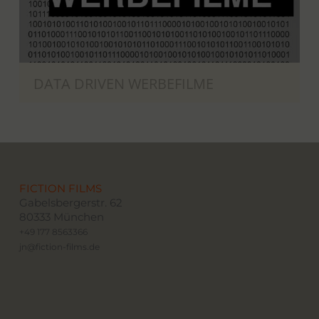
DATA DRIVEN WERBEFILME
FICTION FILMS
Gabelsbergerstr. 62
80333 München
+49 177 8563366
jn@fiction-films.de