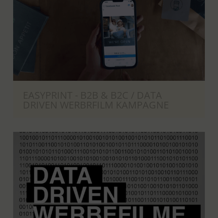
EASYPRINT - B2B & B2C / DATA
DRIVEN WERBRFILM KAMPAGNE