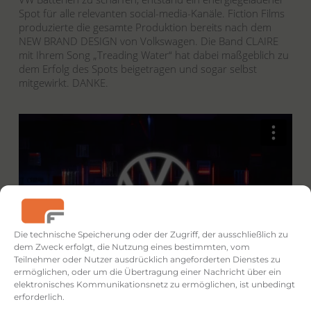
Spot für alle relevanten social-media-Kanäle. Fiction Films
produzierte die gesamte Produktion bereits nach dem
NEW BRAND DESIGN von Volkswagen. Die Band CLAIRE
mit Ihrem Song „Treading Water“ hat dabei maßgeblich zu
dem Erfolg des Spots beigetragen und sogar selbst
mitgewirkt. DANKE.
Die technische Speicherung oder der Zugriff, der ausschließlich zu
dem Zweck erfolgt, die Nutzung eines bestimmten, vom
Teilnehmer oder Nutzer ausdrücklich angeforderten Dienstes zu
ermöglichen, oder um die Übertragung einer Nachricht über ein
elektronisches Kommunikationsnetz zu ermöglichen, ist unbedingt
Mehr Infos bei Volkswagen
erforderlich.