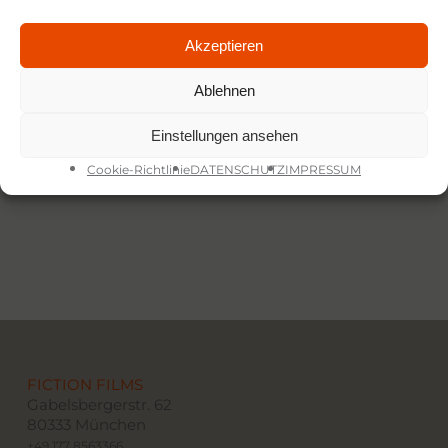
Akzeptieren
Share
Share
Ablehnen
Share
Pin
Einstellungen ansehen
Cookie-Richtlinie
DATENSCHUTZ
IMPRESSUM
FICTION FILMS
Gabelsbergerstr. 62
80333 München
+49 177 8563366