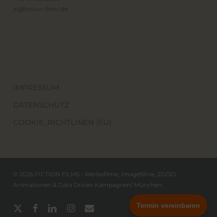
jn@fiction-films.de
IMPRESSUM
DATENSCHUTZ
COOKIE_RICHTLINEN (EU)
© 2026 FICTION FILMS - Werbefilme, Imagefilme, 2D/3D
Animationen & Data Driven Kampagnen/ München.
Termin vereinbaren
x-
facebook
linkedin
instagram
email