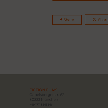
Share
Shar
FICTION FILMS
Gabelsbergerstr. 62
80333 München
+49 177 8563366