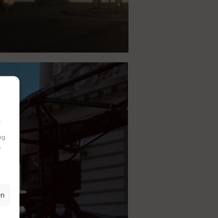
k
ng
,
en