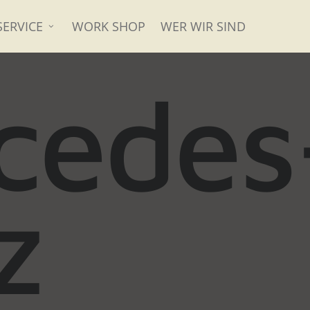
SERVICE
WORK SHOP
WER WIR SIND
cedes
z