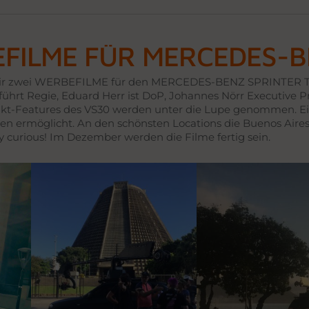
FILME FÜR MERCEDES-B
wir zwei WERBEFILME für den MERCEDES-BENZ SPRINTER TOU
führt Regie, Eduard Herr ist DoP, Johannes Nörr Executive P
ukt-Features des VS30 werden unter die Lupe genommen. Ei
n ermöglicht. An den schönsten Locations die Buenos Aires u
y curious! Im Dezember werden die Filme fertig sein.