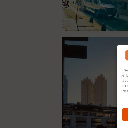
Die
erf
aus
ein
ist