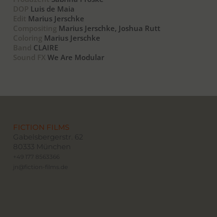
DOP
Luis de Maia
Edit
Marius Jerschke
Compositing
Marius Jerschke, Joshua Rutt
Coloring
Marius Jerschke
Band
CLAIRE
Sound FX
We Are Modular
FICTION FILMS
Gabelsbergerstr. 62
80333 München
+49 177 8563366
jn@fiction-films.de