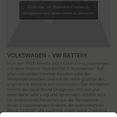
Klicke hier, um Statistiken-Cookies zu
akzeptieren und diesen Inhalt zu aktivieren
VOLKSWAGEN – VW BATTERY
In einem Pitch konnte sich Fiction Films zusammen
mit dem Director-Duo KRONCK durchsetzen. Auf
allen relevanten Internet-Kanälen wird der
Werbespot platziert und soll die hohe Qualität der
original VW Batterie kommunizieren. Der Werbefilm
nimmt das neue Brand Design von VW auf und
wirkt daher sehr jung und dynamisch. Erzählt wird
im Vorfeld eines Konzertes aus der Perspektive
dreier Gruppierungen: Erstens, der authentischen
Band „CLAIRE“, die auch mit ihrem Song „Treading
Water“ zum Erfolg des Spots beiträgt. Zweitens, der