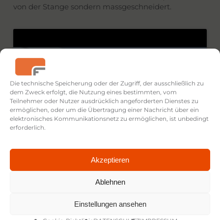
von der Stange sondern massgeschneidert.
Klicke hier, um Marketing-Cookies zu
Die technische Speicherung oder der Zugriff, der ausschließlich zu
akzeptieren und diesen Inhalt zu aktivieren
dem Zweck erfolgt, die Nutzung eines bestimmten, vom
Teilnehmer oder Nutzer ausdrücklich angeforderten Dienstes zu
ermöglichen, oder um die Übertragung einer Nachricht über ein
elektronisches Kommunikationsnetz zu ermöglichen, ist unbedingt
erforderlich.
Akzeptieren
Anbei mehr Informationen dazu:
https://www.fujitsu.com/de/microsite/service-hub/
Ablehnen
Dort ist auch unser Erklärfilm „offiziell“ eingebettet.
Einstellungen ansehen