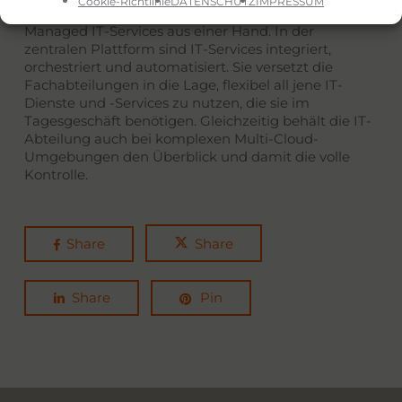
Cookie-Richtlinie
DATENSCHUTZ
IMPRESSUM
Der FUJITSU Service Hub ist die Plattform für
Managed IT-Services aus einer Hand. In der
zentralen Plattform sind IT-Services integriert,
orchestriert und automatisiert. Sie versetzt die
Fachabteilungen in die Lage, flexibel all jene IT-
Dienste und -Services zu nutzen, die sie im
Tagesgeschäft benötigen. Gleichzeitig behält die IT-
Abteilung auch bei komplexen Multi-Cloud-
Umgebungen den Überblick und damit die volle
Kontrolle.
Share
Share
Share
Pin