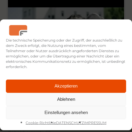
Klicke hier, um Marketing-Cookies zu
akzeptieren und diesen Inhalt zu aktivieren
Die technische Speicherung oder der Zugriff, der ausschließlich zu
dem Zweck erfolgt, die Nutzung eines bestimmten, vom
Teilnehmer oder Nutzer ausdrücklich angeforderten Dienstes zu
ermöglichen, oder um die Übertragung einer Nachricht über ein
elektronisches Kommunikationsnetz zu ermöglichen, ist unbedingt
erforderlich.
Akzeptieren
Ablehnen
Einstellungen ansehen
Cookie-Richtlinie
DATENSCHUTZ
IMPRESSUM
FICTION FILMS