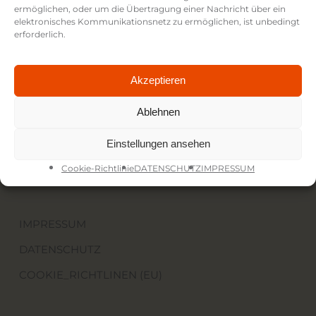
ermöglichen, oder um die Übertragung einer Nachricht über ein
elektronisches Kommunikationsnetz zu ermöglichen, ist unbedingt
erforderlich.
FICTION FILMS
Gabelsbergerstr. 62
80333 München
Akzeptieren
+49 177 8563366
jn@fiction-films.de
Ablehnen
Einstellungen ansehen
Cookie-Richtlinie
DATENSCHUTZ
IMPRESSUM
IMPRESSUM
DATENSCHUTZ
COOKIE_RICHTLINEN (EU)