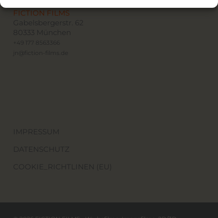
FICTION FILMS
Gabelsbergerstr. 62
80333 München
+49 177 8563366
jn@fiction-films.de
IMPRESSUM
DATENSCHUTZ
COOKIE_RICHTLINEN (EU)