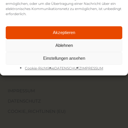
ermöglichen, oder um die Übertragung einer Nachricht über ein
elektronisches Kommunikationsnetz zu ermöglichen, ist unbedingt
erforderlich.
FICTION FILMS
Gabelsbergerstr. 62
80333 München
Akzeptieren
+49 177 8563366
jn@fiction-films.de
Ablehnen
Einstellungen ansehen
Cookie-Richtlinie
DATENSCHUTZ
IMPRESSUM
IMPRESSUM
DATENSCHUTZ
COOKIE_RICHTLINEN (EU)